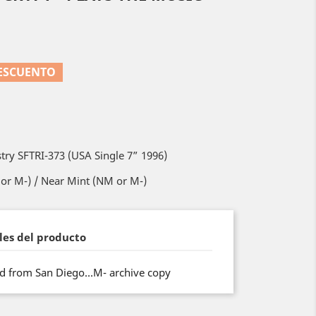
DESCUENTO
try SFTRI-373 (USA Single 7” 1996)
or M-) / Near Mint (NM or M-)
les del producto
nd from San Diego…M- archive copy