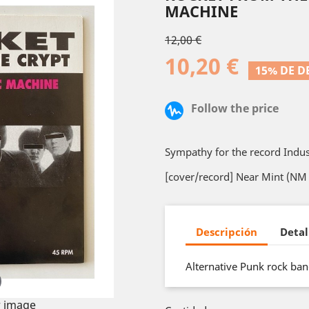
MACHINE
12,00 €
10,20 €
15% DE 
Follow the price
Sympathy for the record Indus
[cover/record] Near Mint (NM 
Descripción
Detal
Alternative Punk rock ba
 image