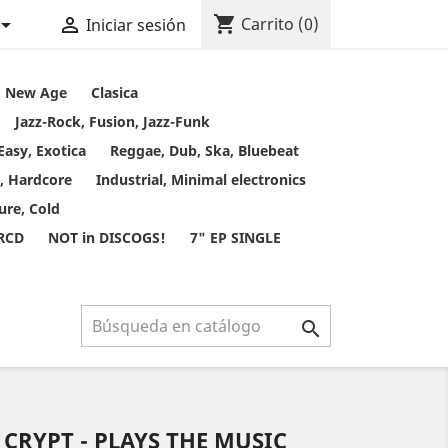
shopping_cart


Carrito
(0)
Iniciar sesión
t, New Age
Clasica
Jazz-Rock, Fusion, Jazz-Funk
Easy, Exotica
Reggae, Dub, Ska, Bluebeat
, Hardcore
Industrial, Minimal electronics
ure, Cold
 RCD
NOT in DISCOGS!
7" EP SINGLE

CRYPT - PLAYS THE MUSIC