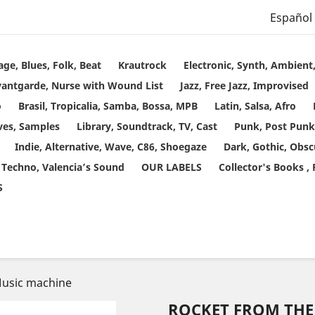
Español
age, Blues, Folk, Beat
Krautrock
Electronic, Synth, Ambien
vantgarde, Nurse with Wound List
Jazz, Free Jazz, Improvised
o
Brasil, Tropicalia, Samba, Bossa, MPB
Latin, Salsa, Afro
ves, Samples
Library, Soundtrack, TV, Cast
Punk, Post Punk
Indie, Alternative, Wave, C86, Shoegaze
Dark, Gothic, Obsc
 Techno, Valencia’s Sound
OUR LABELS
Collector's Books ,
S
 Music machine
ROCKET FROM THE 