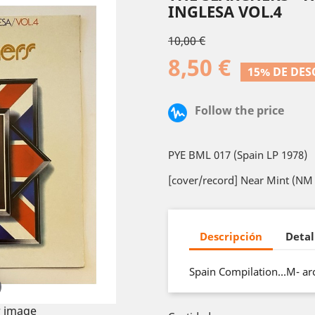
INGLESA VOL.4
10,00 €
8,50 €
15% DE DE
Follow the price
PYE BML 017 (Spain LP 1978)
[cover/record] Near Mint (NM 
Descripción
Detal
Spain Compilation…M- arc
 image