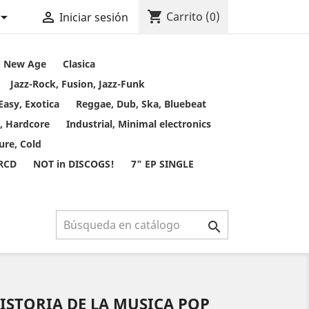
shopping_cart


Carrito
(0)
Iniciar sesión
t, New Age
Clasica
Jazz-Rock, Fusion, Jazz-Funk
Easy, Exotica
Reggae, Dub, Ska, Bluebeat
, Hardcore
Industrial, Minimal electronics
ure, Cold
 RCD
NOT in DISCOGS!
7" EP SINGLE

HISTORIA DE LA MUSICA POP