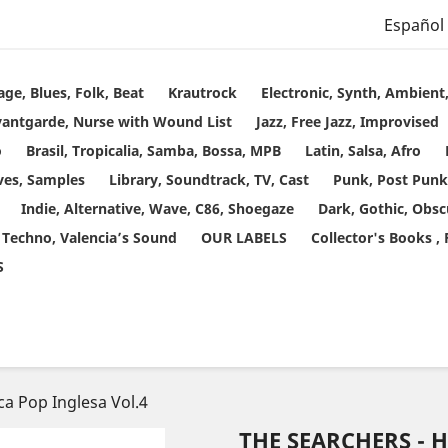
Español
age, Blues, Folk, Beat
Krautrock
Electronic, Synth, Ambien
vantgarde, Nurse with Wound List
Jazz, Free Jazz, Improvised
o
Brasil, Tropicalia, Samba, Bossa, MPB
Latin, Salsa, Afro
ves, Samples
Library, Soundtrack, TV, Cast
Punk, Post Punk
Indie, Alternative, Wave, C86, Shoegaze
Dark, Gothic, Obsc
 Techno, Valencia’s Sound
OUR LABELS
Collector's Books ,
S
ca Pop Inglesa Vol.4
THE SEARCHERS - 