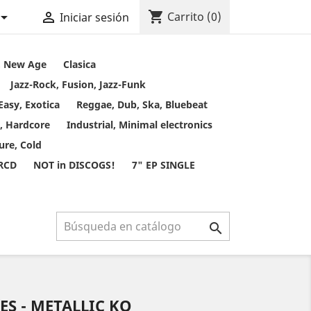
shopping_cart


Carrito
(0)
Iniciar sesión
t, New Age
Clasica
Jazz-Rock, Fusion, Jazz-Funk
Easy, Exotica
Reggae, Dub, Ska, Bluebeat
, Hardcore
Industrial, Minimal electronics
ure, Cold
 RCD
NOT in DISCOGS!
7" EP SINGLE

ES - METALLIC KO