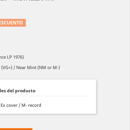
DESCUENTO
nce LP 1976)
 (VG+) / Near Mint (NM or M-)
les del producto
o Ex cover / M- record