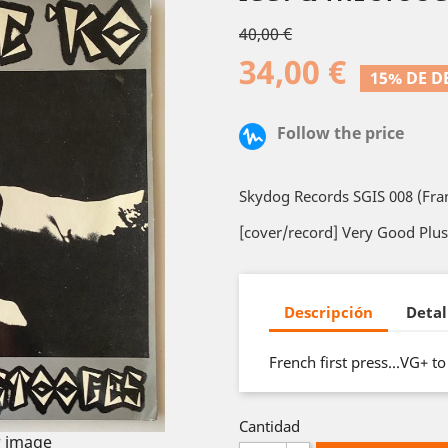
40,00 €
34,00 €
15% DE 
Follow the price
Skydog Records SGIS 008 (Fra
[cover/record] Very Good Plus
Descripción
Detal
French first press...VG+ t
Cantidad
 image