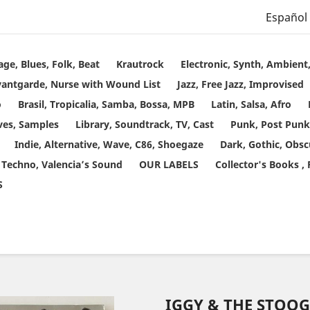
Español
age, Blues, Folk, Beat
Krautrock
Electronic, Synth, Ambien
vantgarde, Nurse with Wound List
Jazz, Free Jazz, Improvised
o
Brasil, Tropicalia, Samba, Bossa, MPB
Latin, Salsa, Afro
ves, Samples
Library, Soundtrack, TV, Cast
Punk, Post Punk
Indie, Alternative, Wave, C86, Shoegaze
Dark, Gothic, Obsc
 Techno, Valencia’s Sound
OUR LABELS
Collector's Books ,
S
IGGY & THE STOOG