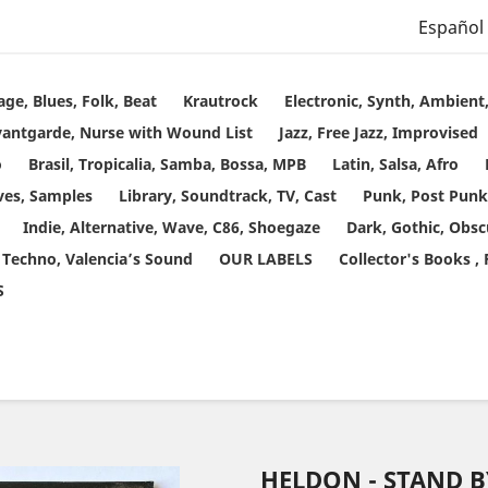
Español
age, Blues, Folk, Beat
Krautrock
Electronic, Synth, Ambien
vantgarde, Nurse with Wound List
Jazz, Free Jazz, Improvised
o
Brasil, Tropicalia, Samba, Bossa, MPB
Latin, Salsa, Afro
ves, Samples
Library, Soundtrack, TV, Cast
Punk, Post Punk
Indie, Alternative, Wave, C86, Shoegaze
Dark, Gothic, Obsc
 Techno, Valencia’s Sound
OUR LABELS
Collector's Books ,
S
HELDON - STAND B