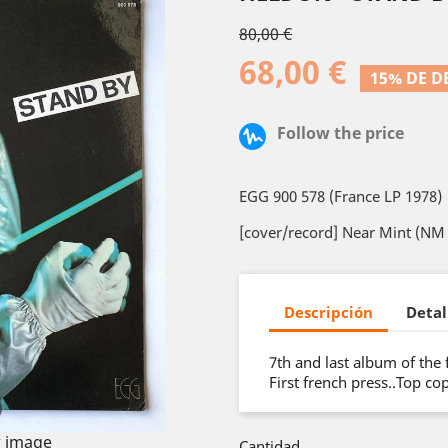
80,00 €
68,00 €
15% DE 
Follow the price
EGG 900 578 (France LP 1978)
[cover/record] Near Mint (NM 
Descripción
Detal
7th and last album of the
First french press..Top co
 image
Cantidad