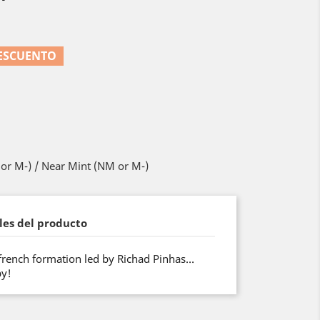
DESCUENTO
or M-) / Near Mint (NM or M-)
les del producto
 french formation led by Richad Pinhas…
py!