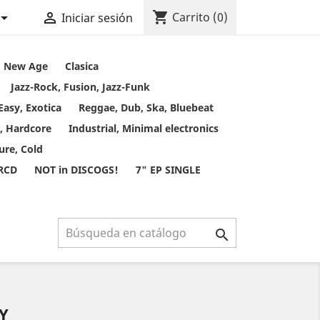
shopping_cart


Carrito
(0)
Iniciar sesión
t, New Age
Clasica
Jazz-Rock, Fusion, Jazz-Funk
Easy, Exotica
Reggae, Dub, Ska, Bluebeat
, Hardcore
Industrial, Minimal electronics
ure, Cold
 RCD
NOT in DISCOGS!
7" EP SINGLE

Y