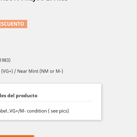
DESCUENTO
1983)
 (VG+) / Near Mint (NM or M-)
les del producto
abel..VG+/M- condition ( see pics)