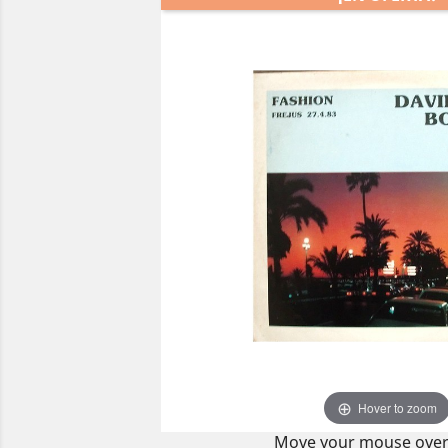
Hover to zoom
Move your mouse over