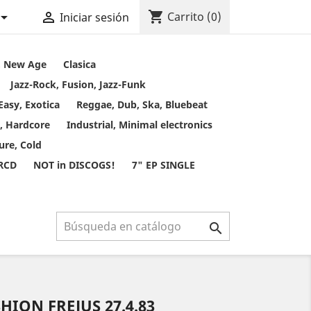
shopping_cart


Carrito
(0)
Iniciar sesión
t, New Age
Clasica
Jazz-Rock, Fusion, Jazz-Funk
Easy, Exotica
Reggae, Dub, Ska, Bluebeat
, Hardcore
Industrial, Minimal electronics
ure, Cold
 RCD
NOT in DISCOGS!
7" EP SINGLE

HION FREJUS 27.4.83