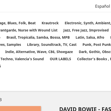
Español
age, Blues, Folk, Beat
Krautrock
Electronic, Synth, Ambien
vantgarde, Nurse with Wound List
Jazz, Free Jazz, Improvised
o
Brasil, Tropicalia, Samba, Bossa, MPB
Latin, Salsa, Afro
ves, Samples
Library, Soundtrack, TV, Cast
Punk, Post Punk
Indie, Alternative, Wave, C86, Shoegaze
Dark, Gothic, Obsc
 Techno, Valencia’s Sound
OUR LABELS
Collector's Books ,
S
3
DAVID BOWIE - FAS